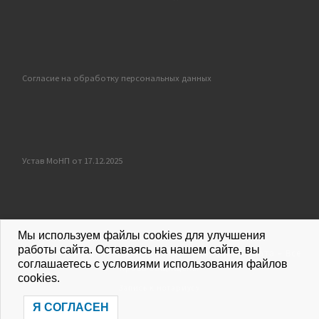
Согласие на обработку персональных данных
Устав МоНП от 17.12.2025
Мы используем файлы cookies для улучшения
работы сайта. Оставаясь на нашем сайте, вы
© 2026
Московская областная Нотариальная Палата
–
Все
соглашаетесь с условиями использования файлов
права защищены
cookies.
Запись к нотариусу
Я СОГЛАСЕН